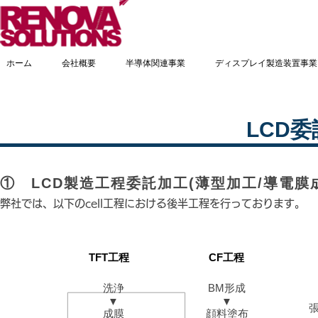
ホーム
会社概要
半導体関連事業
ディスプレイ製造装置事業
LCD
① LCD製造工程委託加工(薄型加工/導電膜
​弊社では、以下のcell工程における後半工程を行っております。
​TFT工程
CF工程
洗浄
BM形成
▼
▼
成膜
顔料塗布