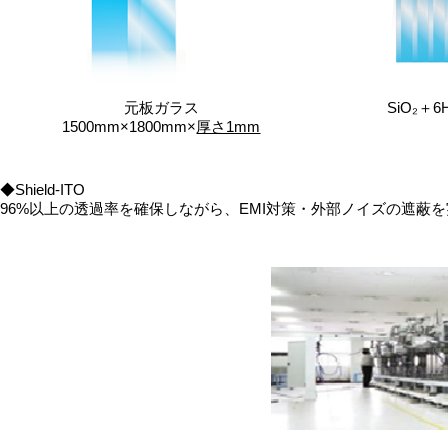
元板ガラス
SiO₂＋6H
1500mm×1800mm×
厚さ1mm
◆Shield-ITO
96%以上の透過率を確保しながら、EMI対策・外部ノイズの遮蔽