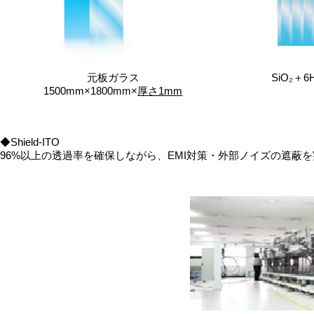
元板ガラス
SiO₂＋6H
1500mm×1800mm×
厚さ1mm
◆Shield-ITO
96%以上の透過率を確保しながら、EMI対策・外部ノイズの遮蔽