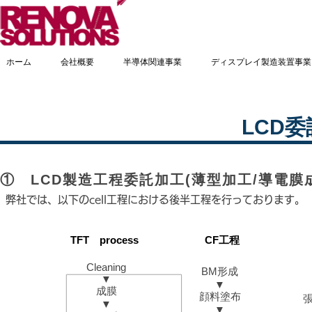
ホーム
会社概要
半導体関連事業
ディスプレイ製造装置事業
LCD
① LCD製造工程委託加工(薄型加工/導電膜
​弊社では、以下のcell工程における後半工程を行っております。
​TFT process
CF工程
Cleaning
BM形成
▼
▼
成膜
顔料塗布
▼
▼