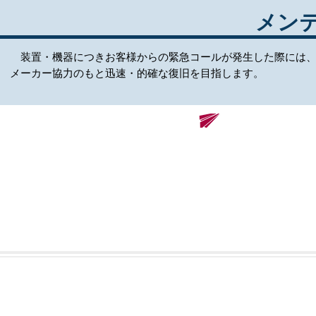
メン
装置・機器につきお客様からの緊急コールが発生した際には、
メーカー協力のもと迅速・的確な復旧を目指します。
​株式会社レノバソリューションズ
Renova Solutions Co., Ltd.
東京本社
〒206-0033
東京都多摩市落合1-15-2多摩センタートーセイビル 3F
大阪支店
〒550-0005