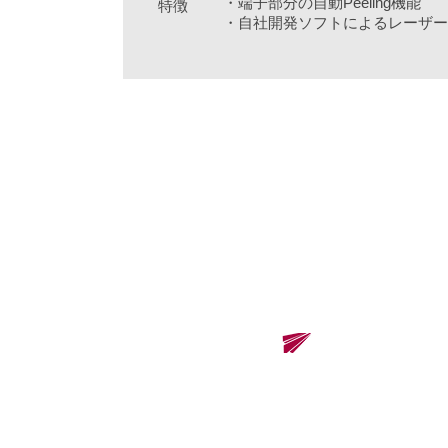
・端子部分の自動Peeling機能
特徴
・自社開発ソフトによるレーザー
​株式会社レノバソリューションズ
Renova Solutions Co., Ltd.
東京本社