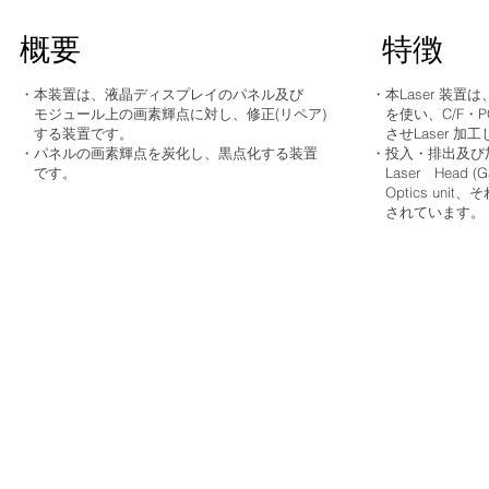
概要
​特徴
・本装置は、液晶ディスプレイのパネル及び
・本Laser 装置は、Fe
モジュール上の画素輝点に対し、修正(リペア)
を使い、C/F・P
する装置です。
させLaser 加
・パネルの画素輝点を炭化し、黒点化する装置
・投入・排出及び加工
です。
Laser Head (G
Optics unit、
されています。